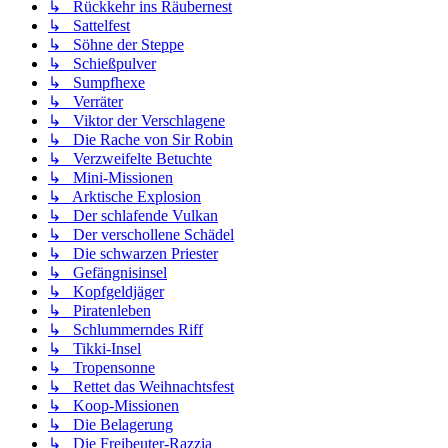
↳ Rückkehr ins Räubernest
↳ Sattelfest
↳ Söhne der Steppe
↳ Schießpulver
↳ Sumpfhexe
↳ Verräter
↳ Viktor der Verschlagene
↳ Die Rache von Sir Robin
↳ Verzweifelte Betuchte
↳ Mini-Missionen
↳ Arktische Explosion
↳ Der schlafende Vulkan
↳ Der verschollene Schädel
↳ Die schwarzen Priester
↳ Gefängnisinsel
↳ Kopfgeldjäger
↳ Piratenleben
↳ Schlummerndes Riff
↳ Tikki-Insel
↳ Tropensonne
↳ Rettet das Weihnachtsfest
↳ Koop-Missionen
↳ Die Belagerung
↳ Die Freibeuter-Razzia