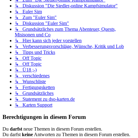
↳ Diskussion "Die Siedler-online Kampfsimulator"
↳ Euler Sim
↳ Zum "Euler Sim"
↳ Diskussion "Euler Sim"
↳ Grundsätzliches zum Thema Abenteuer, Quests,
Misisonen und Co
↳ Hier kann sich jeder vorstellen
↳ Verbesserungsvorschläge, Wünsche, Kritik und Lob
↳ Tipps und Tricks
↳ Off Topic
↳ Off Topic
↳ Ü18 ;-)
↳ verschiedenes
↳ Wunschliste
↳ Fertigungsketten
↳ Grundsätzliches
↳ Statement zu dso-karten.de
↳ Karten Support
Berechtigungen in diesem Forum
Du
darfst
neue Themen in diesem Forum erstellen.
Du darfst
keine
Antworten zu Themen in diesem Forum erstellen.