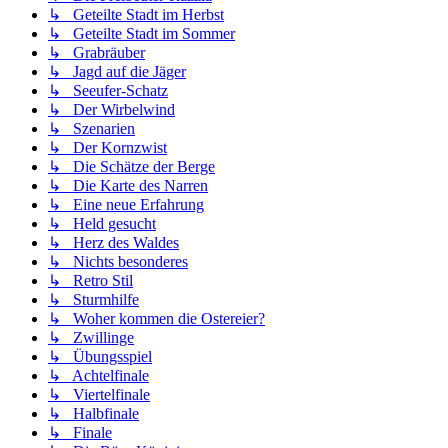
↳ Geteilte Stadt im Herbst
↳ Geteilte Stadt im Sommer
↳ Grabräuber
↳ Jagd auf die Jäger
↳ Seeufer-Schatz
↳ Der Wirbelwind
↳ Szenarien
↳ Der Kornzwist
↳ Die Schätze der Berge
↳ Die Karte des Narren
↳ Eine neue Erfahrung
↳ Held gesucht
↳ Herz des Waldes
↳ Nichts besonderes
↳ Retro Stil
↳ Sturmhilfe
↳ Woher kommen die Ostereier?
↳ Zwillinge
↳ Übungsspiel
↳ Achtelfinale
↳ Viertelfinale
↳ Halbfinale
↳ Finale