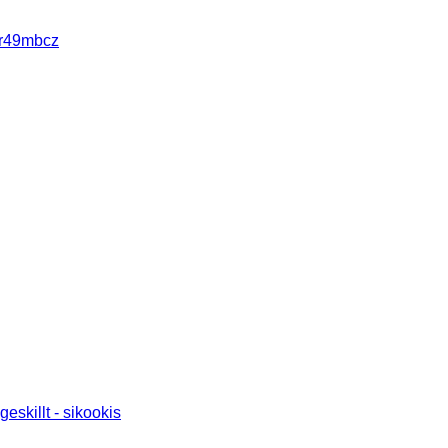
ter49mbcz
geskillt - sikookis