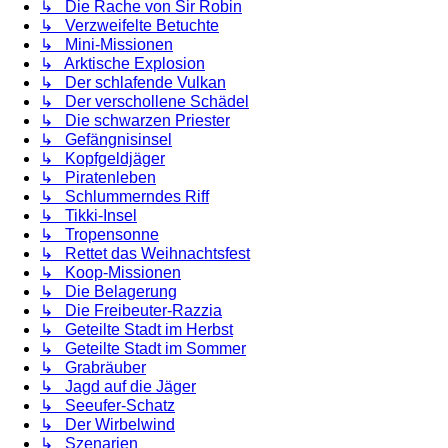
↳ Die Rache von Sir Robin
↳ Verzweifelte Betuchte
↳ Mini-Missionen
↳ Arktische Explosion
↳ Der schlafende Vulkan
↳ Der verschollene Schädel
↳ Die schwarzen Priester
↳ Gefängnisinsel
↳ Kopfgeldjäger
↳ Piratenleben
↳ Schlummerndes Riff
↳ Tikki-Insel
↳ Tropensonne
↳ Rettet das Weihnachtsfest
↳ Koop-Missionen
↳ Die Belagerung
↳ Die Freibeuter-Razzia
↳ Geteilte Stadt im Herbst
↳ Geteilte Stadt im Sommer
↳ Grabräuber
↳ Jagd auf die Jäger
↳ Seeufer-Schatz
↳ Der Wirbelwind
↳ Szenarien