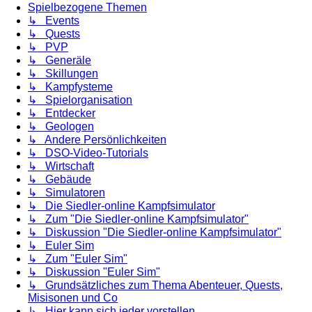
Spielbezogene Themen
↳ Events
↳ Quests
↳ PVP
↳ Generäle
↳ Skillungen
↳ Kampfysteme
↳ Spielorganisation
↳ Entdecker
↳ Geologen
↳ Andere Persönlichkeiten
↳ DSO-Video-Tutorials
↳ Wirtschaft
↳ Gebäude
↳ Simulatoren
↳ Die Siedler-online Kampfsimulator
↳ Zum "Die Siedler-online Kampfsimulator"
↳ Diskussion "Die Siedler-online Kampfsimulator"
↳ Euler Sim
↳ Zum "Euler Sim"
↳ Diskussion "Euler Sim"
↳ Grundsätzliches zum Thema Abenteuer, Quests,
Misisonen und Co
↳ Hier kann sich jeder vorstellen