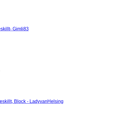
killt- Gimli83
8
skillt, Block - LadyvanHelsing
9