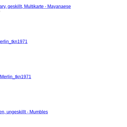
y, geskillt, Multikarte - Mayanaese
0
Merlin_tkn1971
- Merlin_tkn1971
en, ungeskillt - Mumbles