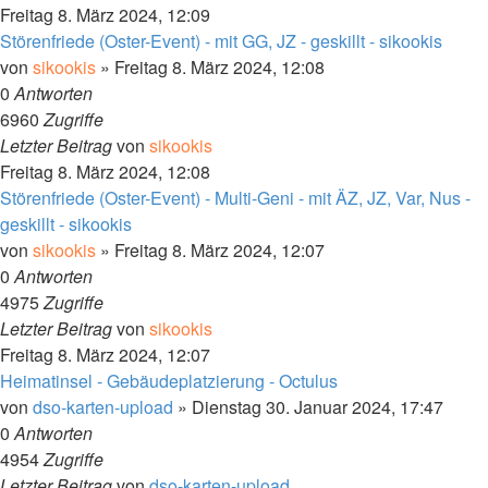
Freitag 8. März 2024, 12:09
Störenfriede (Oster-Event) - mit GG, JZ - geskillt - sikookis
von
sikookis
»
Freitag 8. März 2024, 12:08
0
Antworten
6960
Zugriffe
Letzter Beitrag
von
sikookis
Freitag 8. März 2024, 12:08
Störenfriede (Oster-Event) - Multi-Geni - mit ÄZ, JZ, Var, Nus -
geskillt - sikookis
von
sikookis
»
Freitag 8. März 2024, 12:07
0
Antworten
4975
Zugriffe
Letzter Beitrag
von
sikookis
Freitag 8. März 2024, 12:07
Heimatinsel - Gebäudeplatzierung - Octulus
von
dso-karten-upload
»
Dienstag 30. Januar 2024, 17:47
0
Antworten
4954
Zugriffe
Letzter Beitrag
von
dso-karten-upload