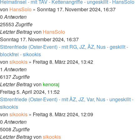
Heimatinsel - mit TAV - Kettenangriffe - ungeskillt - HansSolo
von
HansSolo
»
Sonntag 17. November 2024, 16:37
0
Antworten
25553
Zugriffe
Letzter Beitrag
von
HansSolo
Sonntag 17. November 2024, 16:37
Störenfriede (Oster-Event) - mit RG, JZ, ÄZ, Nus - geskillt -
blockfrei - sikookis
von
sikookis
»
Freitag 8. März 2024, 13:42
1
Antworten
6137
Zugriffe
Letzter Beitrag
von
kenoraj
Freitag 5. April 2024, 11:52
Störenfriede (Oster-Event) - mit ÄZ, JZ, Var, Nus - ungeskillt -
sikookis
von
sikookis
»
Freitag 8. März 2024, 12:09
0
Antworten
5008
Zugriffe
Letzter Beitrag
von
sikookis