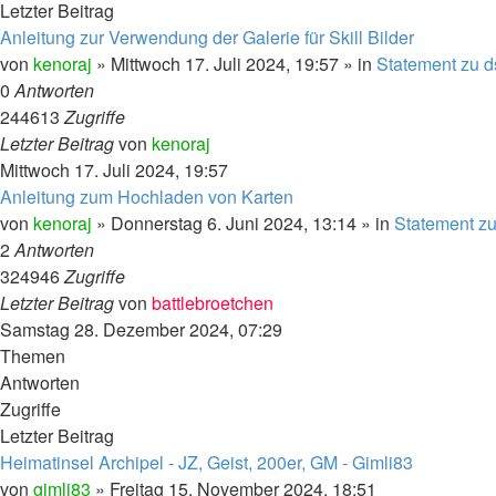
Letzter Beitrag
Anleitung zur Verwendung der Galerie für Skill Bilder
von
kenoraj
»
Mittwoch 17. Juli 2024, 19:57
» in
Statement zu d
0
Antworten
244613
Zugriffe
Letzter Beitrag
von
kenoraj
Mittwoch 17. Juli 2024, 19:57
Anleitung zum Hochladen von Karten
von
kenoraj
»
Donnerstag 6. Juni 2024, 13:14
» in
Statement zu
2
Antworten
324946
Zugriffe
Letzter Beitrag
von
battlebroetchen
Samstag 28. Dezember 2024, 07:29
Themen
Antworten
Zugriffe
Letzter Beitrag
Heimatinsel Archipel - JZ, Geist, 200er, GM - Gimli83
von
gimli83
»
Freitag 15. November 2024, 18:51