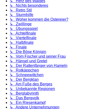
↳ Herz des Waldes
↳ Nichts besonderes
↳ Retro Stil
↳ Sturmhilfe
↳ Woher kommen die Ostereier?
↳ Zwillinge
↳ Übungsspiel
↳ Achtelfinale
↳ Viertelfinale
↳ Halbfinale
↳ Finale
↳ Die Böse Königin
↳ Vom Fischer und seiner Frau
↳ Hänsel und Gretel
↳ Der Rattenfänger von Hameln
↳ Rotkäppchen
↳ Schneewittchen
↳ Der Bergklan
↳ Am Fuße des Berges
↳ Unbekannte Regionen
↳ Berglabyrinth
↳ Das Bergvolk
↳ Ein Riesenkampf
↳ Andere Unternehmungen