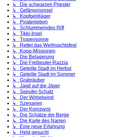
↳ Die schwarzen Priester
↳ Gefängnisinsel
↳ Kopfgeldjäger
↳ Piratenleben
↳ Schlummerndes Riff
↳ Tikki-Insel
↳ Tropensonne
↳ Rettet das Weihnachtsfest
↳ Koop-Missionen
↳ Die Belagerung
↳ Die Freibeuter-Razzia
↳ Geteilte Stadt im Herbst
↳ Geteilte Stadt im Sommer
↳ Grabräuber
↳ Jagd auf die Jäger
↳ Seeufer-Schatz
↳ Der Wirbelwind
↳ Szenarien
↳ Der Kornzwist
↳ Die Schätze der Berge
↳ Die Karte des Narren
↳ Eine neue Erfahrung
↳ Held gesucht