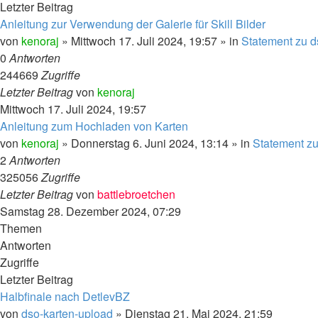
Letzter Beitrag
Anleitung zur Verwendung der Galerie für Skill Bilder
von
kenoraj
»
Mittwoch 17. Juli 2024, 19:57
» in
Statement zu d
0
Antworten
244669
Zugriffe
Letzter Beitrag
von
kenoraj
Mittwoch 17. Juli 2024, 19:57
Anleitung zum Hochladen von Karten
von
kenoraj
»
Donnerstag 6. Juni 2024, 13:14
» in
Statement zu
2
Antworten
325056
Zugriffe
Letzter Beitrag
von
battlebroetchen
Samstag 28. Dezember 2024, 07:29
Themen
Antworten
Zugriffe
Letzter Beitrag
Halbfinale nach DetlevBZ
von
dso-karten-upload
»
Dienstag 21. Mai 2024, 21:59