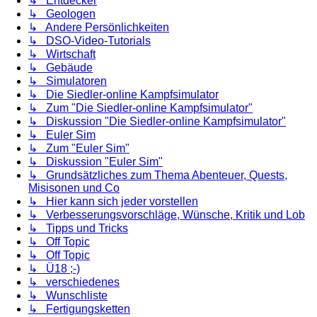
↳ Entdecker
↳ Geologen
↳ Andere Persönlichkeiten
↳ DSO-Video-Tutorials
↳ Wirtschaft
↳ Gebäude
↳ Simulatoren
↳ Die Siedler-online Kampfsimulator
↳ Zum "Die Siedler-online Kampfsimulator"
↳ Diskussion "Die Siedler-online Kampfsimulator"
↳ Euler Sim
↳ Zum "Euler Sim"
↳ Diskussion "Euler Sim"
↳ Grundsätzliches zum Thema Abenteuer, Quests,
Misisonen und Co
↳ Hier kann sich jeder vorstellen
↳ Verbesserungsvorschläge, Wünsche, Kritik und Lob
↳ Tipps und Tricks
↳ Off Topic
↳ Off Topic
↳ Ü18 ;-)
↳ verschiedenes
↳ Wunschliste
↳ Fertigungsketten