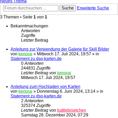
Neues Thema
Suche
Erweiterte Suche
3 Themen • Seite
1
von
1
Bekanntmachungen
Antworten
Zugriffe
Letzter Beitrag
Anleitung zur Verwendung der Galerie für Skill Bilder
von
kenoraj
»
Mittwoch 17. Juli 2024, 19:57
» in
Statement zu dso-karten.de
0
Antworten
244831
Zugriffe
Letzter Beitrag
von
kenoraj
Mittwoch 17. Juli 2024, 19:57
Anleitung zum Hochladen von Karten
von
kenoraj
»
Donnerstag 6. Juni 2024, 13:14
» in
Statement zu dso-karten.de
2
Antworten
325374
Zugriffe
Letzter Beitrag
von
battlebroetchen
Samstag 28. Dezember 2024, 07:29