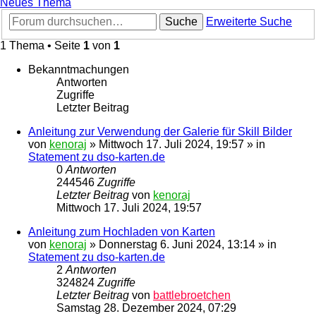
Neues Thema
Suche
Erweiterte Suche
1 Thema • Seite
1
von
1
Bekanntmachungen
Antworten
Zugriffe
Letzter Beitrag
Anleitung zur Verwendung der Galerie für Skill Bilder
von
kenoraj
»
Mittwoch 17. Juli 2024, 19:57
» in
Statement zu dso-karten.de
0
Antworten
244546
Zugriffe
Letzter Beitrag
von
kenoraj
Mittwoch 17. Juli 2024, 19:57
Anleitung zum Hochladen von Karten
von
kenoraj
»
Donnerstag 6. Juni 2024, 13:14
» in
Statement zu dso-karten.de
2
Antworten
324824
Zugriffe
Letzter Beitrag
von
battlebroetchen
Samstag 28. Dezember 2024, 07:29