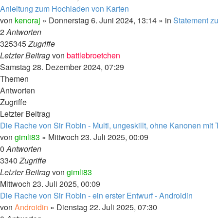
Anleitung zum Hochladen von Karten
von
kenoraj
»
Donnerstag 6. Juni 2024, 13:14
» in
Statement zu
2
Antworten
325345
Zugriffe
Letzter Beitrag
von
battlebroetchen
Samstag 28. Dezember 2024, 07:29
Themen
Antworten
Zugriffe
Letzter Beitrag
Die Rache von Sir Robin - Multi, ungeskillt, ohne Kanonen mit
von
gimli83
»
Mittwoch 23. Juli 2025, 00:09
0
Antworten
3340
Zugriffe
Letzter Beitrag
von
gimli83
Mittwoch 23. Juli 2025, 00:09
Die Rache von Sir Robin - ein erster Entwurf - Androidin
von
Androidin
»
Dienstag 22. Juli 2025, 07:30