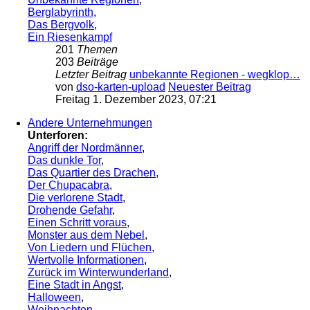
Berglabyrinth
,
Das Bergvolk
,
Ein Riesenkampf
201
Themen
203
Beiträge
Letzter Beitrag
unbekannte Regionen - wegklop…
von
dso-karten-upload
Neuester Beitrag
Freitag 1. Dezember 2023, 07:21
Andere Unternehmungen
Unterforen:
Angriff der Nordmänner
,
Das dunkle Tor
,
Das Quartier des Drachen
,
Der Chupacabra
,
Die verlorene Stadt
,
Drohende Gefahr
,
Einen Schritt voraus
,
Monster aus dem Nebel
,
Von Liedern und Flüchen
,
Wertvolle Informationen
,
Zurück im Winterwunderland
,
Eine Stadt in Angst
,
Halloween
,
Weihnachten