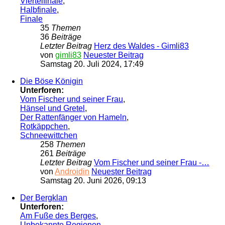
Viertelfinale
,
Halbfinale
,
Finale
35
Themen
36
Beiträge
Letzter Beitrag
Herz des Waldes - Gimli83
von
gimli83
Neuester Beitrag
Samstag 20. Juli 2024, 17:49
Die Böse Königin
Unterforen:
Vom Fischer und seiner Frau
,
Hänsel und Gretel
,
Der Rattenfänger von Hameln
,
Rotkäppchen
,
Schneewittchen
258
Themen
261
Beiträge
Letzter Beitrag
Vom Fischer und seiner Frau -…
von
Androidin
Neuester Beitrag
Samstag 20. Juni 2026, 09:13
Der Bergklan
Unterforen:
Am Fuße des Berges
,
Unbekannte Regionen
,