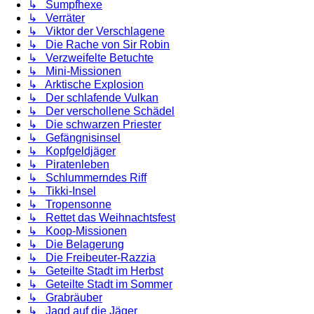
↳ Sumpfhexe
↳ Verräter
↳ Viktor der Verschlagene
↳ Die Rache von Sir Robin
↳ Verzweifelte Betuchte
↳ Mini-Missionen
↳ Arktische Explosion
↳ Der schlafende Vulkan
↳ Der verschollene Schädel
↳ Die schwarzen Priester
↳ Gefängnisinsel
↳ Kopfgeldjäger
↳ Piratenleben
↳ Schlummerndes Riff
↳ Tikki-Insel
↳ Tropensonne
↳ Rettet das Weihnachtsfest
↳ Koop-Missionen
↳ Die Belagerung
↳ Die Freibeuter-Razzia
↳ Geteilte Stadt im Herbst
↳ Geteilte Stadt im Sommer
↳ Grabräuber
↳ Jagd auf die Jäger