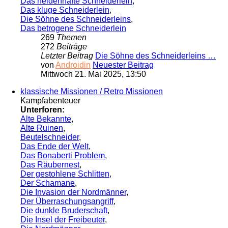
Das heldenhafte Schneiderlein
,
Das kluge Schneiderlein
,
Die Söhne des Schneiderleins
,
Das betrogene Schneiderlein
269
Themen
272
Beiträge
Letzter Beitrag
Die Söhne des Schneiderleins …
von
Androidin
Neuester Beitrag
Mittwoch 21. Mai 2025, 13:50
klassische Missionen / Retro Missionen
Kampfabenteuer
Unterforen:
Alte Bekannte
,
Alte Ruinen
,
Beutelschneider
,
Das Ende der Welt
,
Das Bonaberti Problem
,
Das Räubernest
,
Der gestohlene Schlitten
,
Der Schamane
,
Die Invasion der Nordmänner
,
Der Überraschungsangriff
,
Die dunkle Bruderschaft
,
Die Insel der Freibeuter
,