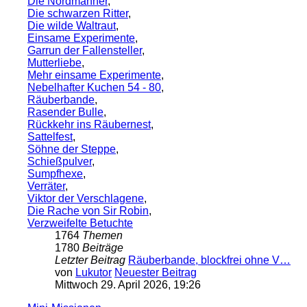
Die Nordmänner
,
Die schwarzen Ritter
,
Die wilde Waltraut
,
Einsame Experimente
,
Garrun der Fallensteller
,
Mutterliebe
,
Mehr einsame Experimente
,
Nebelhafter Kuchen 54 - 80
,
Räuberbande
,
Rasender Bulle
,
Rückkehr ins Räubernest
,
Sattelfest
,
Söhne der Steppe
,
Schießpulver
,
Sumpfhexe
,
Verräter
,
Viktor der Verschlagene
,
Die Rache von Sir Robin
,
Verzweifelte Betuchte
1764
Themen
1780
Beiträge
Letzter Beitrag
Räuberbande, blockfrei ohne V…
von
Lukutor
Neuester Beitrag
Mittwoch 29. April 2026, 19:26