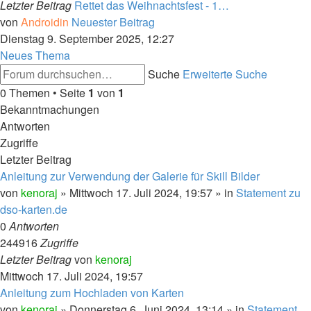
Letzter Beitrag
Rettet das Weihnachtsfest - 1…
von
Androidin
Neuester Beitrag
Dienstag 9. September 2025, 12:27
Neues Thema
Suche
Erweiterte Suche
0 Themen • Seite
1
von
1
Bekanntmachungen
Antworten
Zugriffe
Letzter Beitrag
Anleitung zur Verwendung der Galerie für Skill Bilder
von
kenoraj
»
Mittwoch 17. Juli 2024, 19:57
» in
Statement zu
dso-karten.de
0
Antworten
244916
Zugriffe
Letzter Beitrag
von
kenoraj
Mittwoch 17. Juli 2024, 19:57
Anleitung zum Hochladen von Karten
von
kenoraj
»
Donnerstag 6. Juni 2024, 13:14
» in
Statement