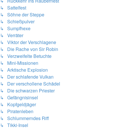
↳ Rückkehr ins Räubernest
↳ Sattelfest
↳ Söhne der Steppe
↳ Schießpulver
↳ Sumpfhexe
↳ Verräter
↳ Viktor der Verschlagene
↳ Die Rache von Sir Robin
↳ Verzweifelte Betuchte
↳ Mini-Missionen
↳ Arktische Explosion
↳ Der schlafende Vulkan
↳ Der verschollene Schädel
↳ Die schwarzen Priester
↳ Gefängnisinsel
↳ Kopfgeldjäger
↳ Piratenleben
↳ Schlummerndes Riff
↳ Tikki-Insel