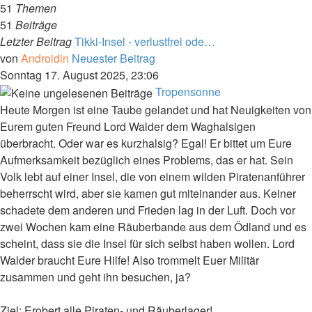
51
Themen
51
Beiträge
Letzter Beitrag
Tikki-Insel - verlustfrei ode…
von
Androidin
Neuester Beitrag
Sonntag 17. August 2025, 23:06
Tropensonne
Heute Morgen ist eine Taube gelandet und hat Neuigkeiten von
Eurem guten Freund Lord Walder dem Waghalsigen
überbracht. Oder war es kurzhalsig? Egal! Er bittet um Eure
Aufmerksamkeit bezüglich eines Problems, das er hat. Sein
Volk lebt auf einer Insel, die von einem wilden Piratenanführer
beherrscht wird, aber sie kamen gut miteinander aus. Keiner
schadete dem anderen und Frieden lag in der Luft. Doch vor
zwei Wochen kam eine Räuberbande aus dem Ödland und es
scheint, dass sie die Insel für sich selbst haben wollen. Lord
Walder braucht Eure Hilfe! Also trommelt Euer Militär
zusammen und geht ihn besuchen, ja?
Ziel: Erobert alle Piraten- und Räuberlager!