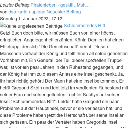
Letzter Beitrag
Piratenleben - geskillt, Mult…
von
dso-karten-upload
Neuester Beitrag
Sonntag 1. Januar 2023, 17:12
Schlummerndes Riff
Setzt Euch doch bitte, wir müssen Euch von einer höchst
dringlichen Angelegenheit erzählen. König Damien hat einen
Elitetrupp, der sich "Die Gemeinschaft" nennt. Diesen
Menschen vertraut der König und teilt ihnen all seine geheimen
Vorhaben mit. Ein General, der Teil dieser speziellen Truppe
war, ist vor ein paar Jahren in den Ruhestand gegangen, und
der König hat ihm zu diesem Anlass eine Insel geschenkt. Ja,
Ihr habt richtig gehört! Der Mann hat eine Insel bekommen. Er
heißt Gregorid Skoln und lebt jetzt im verdienten Ruhestand mit
seiner Frau und seiner geliebten Tochter Sabilyn auf seiner
Insel "Schlummerndes Riff". Leider hatte Gregorid ein paar
Probleme auf der Hauptinsel, bevor er sie verlassen hat, und
diese Probleme haben jetzt die Herrschaft über seine Insel an
sich gerissen. Ein paar der Verräter haben Gregorids Insel