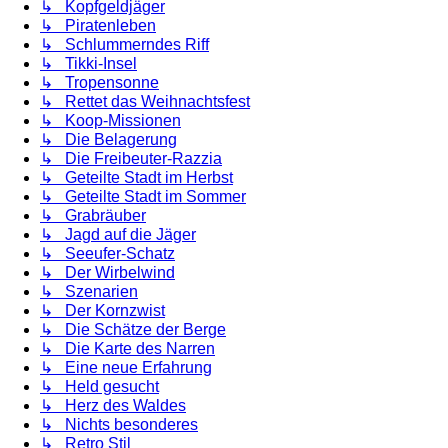
↳ Kopfgeldjäger
↳ Piratenleben
↳ Schlummerndes Riff
↳ Tikki-Insel
↳ Tropensonne
↳ Rettet das Weihnachtsfest
↳ Koop-Missionen
↳ Die Belagerung
↳ Die Freibeuter-Razzia
↳ Geteilte Stadt im Herbst
↳ Geteilte Stadt im Sommer
↳ Grabräuber
↳ Jagd auf die Jäger
↳ Seeufer-Schatz
↳ Der Wirbelwind
↳ Szenarien
↳ Der Kornzwist
↳ Die Schätze der Berge
↳ Die Karte des Narren
↳ Eine neue Erfahrung
↳ Held gesucht
↳ Herz des Waldes
↳ Nichts besonderes
↳ Retro Stil