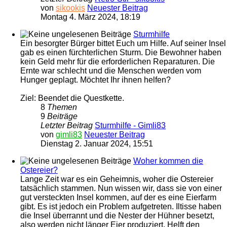
von
sikookis
Neuester Beitrag
Montag 4. März 2024, 18:19
Sturmhilfe
Ein besorgter Bürger bittet Euch um Hilfe. Auf seiner Insel
gab es einen fürchterlichen Sturm. Die Bewohner haben
kein Geld mehr für die erforderlichen Reparaturen. Die
Ernte war schlecht und die Menschen werden vom
Hunger geplagt. Möchtet Ihr ihnen helfen?
Ziel: Beendet die Questkette.
8
Themen
9
Beiträge
Letzter Beitrag
Sturmhilfe - Gimli83
von
gimli83
Neuester Beitrag
Dienstag 2. Januar 2024, 15:51
Woher kommen die
Ostereier?
Lange Zeit war es ein Geheimnis, woher die Ostereier
tatsächlich stammen. Nun wissen wir, dass sie von einer
gut versteckten Insel kommen, auf der es eine Eierfarm
gibt. Es ist jedoch ein Problem aufgetreten. Iltisse haben
die Insel überrannt und die Nester der Hühner besetzt,
also werden nicht länger Eier produziert. Helft den