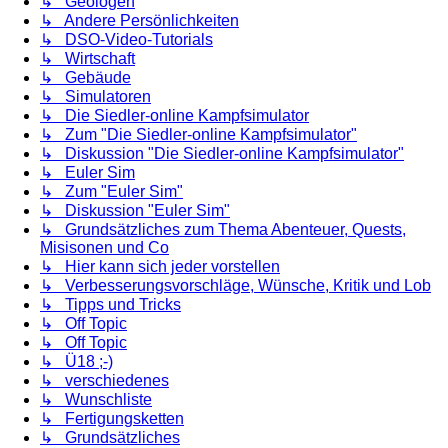
↳ Geologen
↳ Andere Persönlichkeiten
↳ DSO-Video-Tutorials
↳ Wirtschaft
↳ Gebäude
↳ Simulatoren
↳ Die Siedler-online Kampfsimulator
↳ Zum "Die Siedler-online Kampfsimulator"
↳ Diskussion "Die Siedler-online Kampfsimulator"
↳ Euler Sim
↳ Zum "Euler Sim"
↳ Diskussion "Euler Sim"
↳ Grundsätzliches zum Thema Abenteuer, Quests,
Misisonen und Co
↳ Hier kann sich jeder vorstellen
↳ Verbesserungsvorschläge, Wünsche, Kritik und Lob
↳ Tipps und Tricks
↳ Off Topic
↳ Off Topic
↳ Ü18 ;-)
↳ verschiedenes
↳ Wunschliste
↳ Fertigungsketten
↳ Grundsätzliches