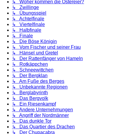
↳ Woher kommen die Ostereier?
↳ Zwillinge
↳ Übungsspiel
↳ Achtelfinale
↳ Viertelfinale
↳ Halbfinale
↳ Finale
↳ Die Böse Königin
↳ Vom Fischer und seiner Frau
↳ Hänsel und Gretel
↳ Der Rattenfänger von Hameln
↳ Rotkäppchen
↳ Schneewittchen
↳ Der Bergklan
↳ Am Fuße des Berges
↳ Unbekannte Regionen
↳ Berglabyrinth
↳ Das Bergvolk
↳ Ein Riesenkampf
↳ Andere Unternehmungen
↳ Angriff der Nordmänner
↳ Das dunkle Tor
↳ Das Quartier des Drachen
↳ Der Chupacabra