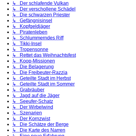
↳ Der schlafende Vulkan
↳ Der verschollene Schädel
↳ Die schwarzen Priester
↳ Gefängnisinsel
↳ Kopfgeldjäger
↳ Piratenleben
↳ Schlummerndes Riff
↳ Tikki-Insel
↳ Tropensonne
↳ Rettet das Weihnachtsfest
↳ Koop-Missionen
↳ Die Belagerung
↳ Die Freibeuter-Razzia
↳ Geteilte Stadt im Herbst
↳ Geteilte Stadt im Sommer
↳ Grabräuber
↳ Jagd auf die Jäger
↳ Seeufer-Schatz
↳ Der Wirbelwind
↳ Szenarien
↳ Der Kornzwist
↳ Die Schätze der Berge
↳ Die Karte des Narren
↳ Eine neue Erfahrung