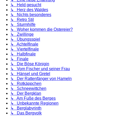
↳ Held gesucht
↳ Herz des Waldes
↳ Nichts besonderes
↳ Retro Stil
↳ Sturmhilfe
↳ Woher kommen die Ostereier?
↳ Zwillinge
↳ Übungsspiel
↳ Achtelfinale
↳ Viertelfinale
↳ Halbfinale
↳ Finale
↳ Die Böse Königin
↳ Vom Fischer und seiner Frau
↳ Hänsel und Gretel
↳ Der Rattenfänger von Hameln
↳ Rotkäppchen
↳ Schneewittchen
↳ Der Bergklan
↳ Am Fuße des Berges
↳ Unbekannte Regionen
↳ Berglabyrinth
↳ Das Bergvolk