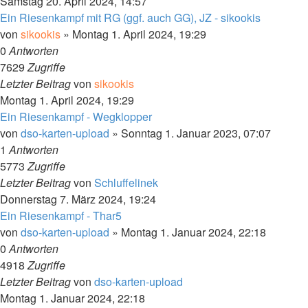
Samstag 20. April 2024, 14:57
Ein Riesenkampf mit RG (ggf. auch GG), JZ - sikookis
von
sikookis
»
Montag 1. April 2024, 19:29
0
Antworten
7629
Zugriffe
Letzter Beitrag
von
sikookis
Montag 1. April 2024, 19:29
Ein Riesenkampf - Wegklopper
von
dso-karten-upload
»
Sonntag 1. Januar 2023, 07:07
1
Antworten
5773
Zugriffe
Letzter Beitrag
von
Schluffelinek
Donnerstag 7. März 2024, 19:24
Ein Riesenkampf - Thar5
von
dso-karten-upload
»
Montag 1. Januar 2024, 22:18
0
Antworten
4918
Zugriffe
Letzter Beitrag
von
dso-karten-upload
Montag 1. Januar 2024, 22:18