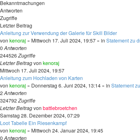
Bekanntmachungen
Antworten
Zugriffe
Letzter Beitrag
Anleitung zur Verwendung der Galerie für Skill Bilder
von
kenoraj
»
Mittwoch 17. Juli 2024, 19:57
» in
Statement zu d
0
Antworten
244526
Zugriffe
Letzter Beitrag
von
kenoraj
Mittwoch 17. Juli 2024, 19:57
Anleitung zum Hochladen von Karten
von
kenoraj
»
Donnerstag 6. Juni 2024, 13:14
» in
Statement zu
2
Antworten
324792
Zugriffe
Letzter Beitrag
von
battlebroetchen
Samstag 28. Dezember 2024, 07:29
Loot Tabelle Ein Riesenkampf
von
kenoraj
»
Mittwoch 24. Januar 2024, 19:45
0
Antworten