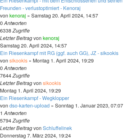
Ein Riesenkampf - mit dem Entschlossenen und seinen
Freunden - verlustoptimiert - Kenoraj
von
kenoraj
»
Samstag 20. April 2024, 14:57
0
Antworten
6338
Zugriffe
Letzter Beitrag
von
kenoraj
Samstag 20. April 2024, 14:57
Ein Riesenkampf mit RG (ggf. auch GG), JZ - sikookis
von
sikookis
»
Montag 1. April 2024, 19:29
0
Antworten
7644
Zugriffe
Letzter Beitrag
von
sikookis
Montag 1. April 2024, 19:29
Ein Riesenkampf - Wegklopper
von
dso-karten-upload
»
Sonntag 1. Januar 2023, 07:07
1
Antworten
5794
Zugriffe
Letzter Beitrag
von
Schluffelinek
Donnerstag 7. März 2024, 19:24