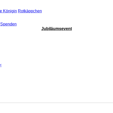
e Königin
Rotkäppchen
Spenden
Jubiläumsevent
<