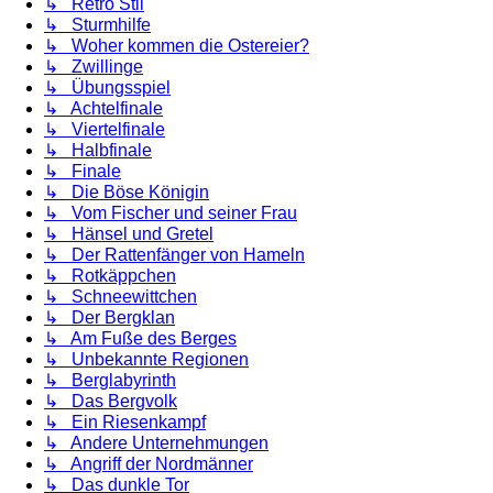
↳ Retro Stil
↳ Sturmhilfe
↳ Woher kommen die Ostereier?
↳ Zwillinge
↳ Übungsspiel
↳ Achtelfinale
↳ Viertelfinale
↳ Halbfinale
↳ Finale
↳ Die Böse Königin
↳ Vom Fischer und seiner Frau
↳ Hänsel und Gretel
↳ Der Rattenfänger von Hameln
↳ Rotkäppchen
↳ Schneewittchen
↳ Der Bergklan
↳ Am Fuße des Berges
↳ Unbekannte Regionen
↳ Berglabyrinth
↳ Das Bergvolk
↳ Ein Riesenkampf
↳ Andere Unternehmungen
↳ Angriff der Nordmänner
↳ Das dunkle Tor