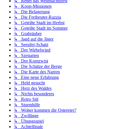
↳ Rettet das Weihnachtsfest
↳ Koop-Missionen
↳ Die Belagerung
↳ Die Freibeuter-Razzia
↳ Geteilte Stadt im Herbst
↳ Geteilte Stadt im Sommer
↳ Grabräuber
↳ Jagd auf die Jäger
↳ Seeufer-Schatz
↳ Der Wirbelwind
↳ Szenarien
↳ Der Kornzwist
↳ Die Schätze der Berge
↳ Die Karte des Narren
↳ Eine neue Erfahrung
↳ Held gesucht
↳ Herz des Waldes
↳ Nichts besonderes
↳ Retro Stil
↳ Sturmhilfe
↳ Woher kommen die Ostereier?
↳ Zwillinge
↳ Übungsspiel
↳ Achtelfinale