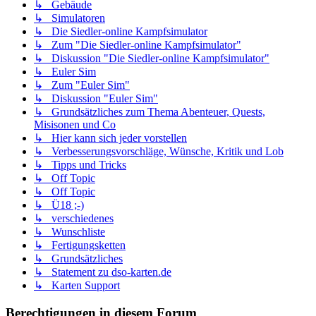
↳ Gebäude
↳ Simulatoren
↳ Die Siedler-online Kampfsimulator
↳ Zum "Die Siedler-online Kampfsimulator"
↳ Diskussion "Die Siedler-online Kampfsimulator"
↳ Euler Sim
↳ Zum "Euler Sim"
↳ Diskussion "Euler Sim"
↳ Grundsätzliches zum Thema Abenteuer, Quests,
Misisonen und Co
↳ Hier kann sich jeder vorstellen
↳ Verbesserungsvorschläge, Wünsche, Kritik und Lob
↳ Tipps und Tricks
↳ Off Topic
↳ Off Topic
↳ Ü18 ;-)
↳ verschiedenes
↳ Wunschliste
↳ Fertigungsketten
↳ Grundsätzliches
↳ Statement zu dso-karten.de
↳ Karten Support
Berechtigungen in diesem Forum