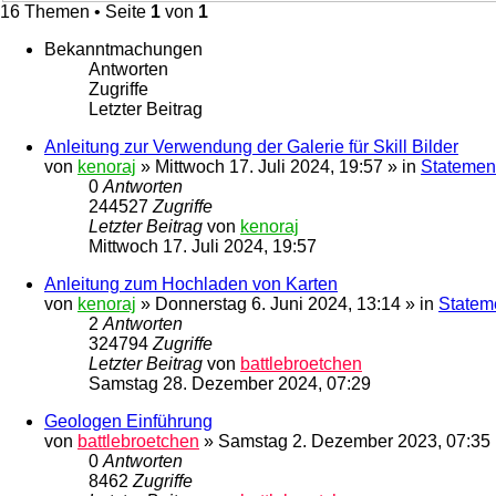
16 Themen • Seite
1
von
1
Bekanntmachungen
Antworten
Zugriffe
Letzter Beitrag
Anleitung zur Verwendung der Galerie für Skill Bilder
von
kenoraj
»
Mittwoch 17. Juli 2024, 19:57
» in
Statement
0
Antworten
244527
Zugriffe
Letzter Beitrag
von
kenoraj
Mittwoch 17. Juli 2024, 19:57
Anleitung zum Hochladen von Karten
von
kenoraj
»
Donnerstag 6. Juni 2024, 13:14
» in
Statem
2
Antworten
324794
Zugriffe
Letzter Beitrag
von
battlebroetchen
Samstag 28. Dezember 2024, 07:29
Geologen Einführung
von
battlebroetchen
»
Samstag 2. Dezember 2023, 07:35
0
Antworten
8462
Zugriffe