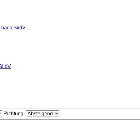
d nach SiidV
SiidV
Richtung: