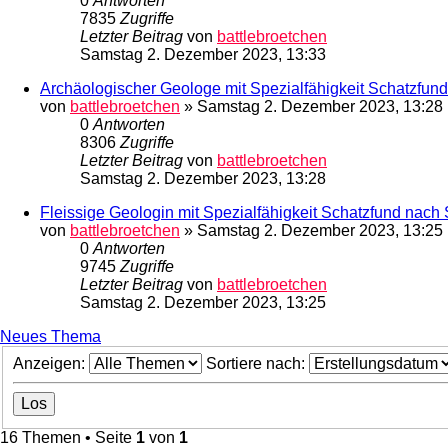
0
Antworten
7835
Zugriffe
Letzter Beitrag
von
battlebroetchen
Samstag 2. Dezember 2023, 13:33
Archäologischer Geologe mit Spezialfähigkeit Schatzfun
von
battlebroetchen
»
Samstag 2. Dezember 2023, 13:28
0
Antworten
8306
Zugriffe
Letzter Beitrag
von
battlebroetchen
Samstag 2. Dezember 2023, 13:28
Fleissige Geologin mit Spezialfähigkeit Schatzfund nach 
von
battlebroetchen
»
Samstag 2. Dezember 2023, 13:25
0
Antworten
9745
Zugriffe
Letzter Beitrag
von
battlebroetchen
Samstag 2. Dezember 2023, 13:25
Neues Thema
Anzeigen:
Sortiere nach:
16 Themen • Seite
1
von
1