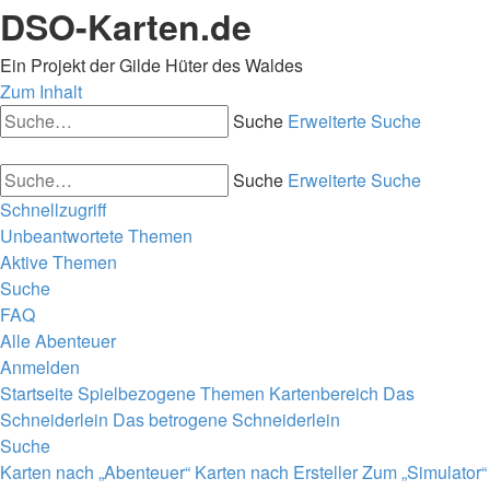
DSO-Karten.de
Ein Projekt der Gilde Hüter des Waldes
Zum Inhalt
Suche
Erweiterte Suche
Suche
Erweiterte Suche
Schnellzugriff
Unbeantwortete Themen
Aktive Themen
Suche
FAQ
Alle Abenteuer
Anmelden
Startseite
Spielbezogene Themen
Kartenbereich
Das
Schneiderlein
Das betrogene Schneiderlein
Suche
Karten nach „Abenteuer“
Karten nach Ersteller
Zum „Simulator“