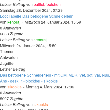
Letzter Beitrag
von
battlebroetchen
Samstag 28. Dezember 2024, 07:29
Loot Tabelle Das betrogene Schneiderlein
von
kenoraj
»
Mittwoch 24. Januar 2024, 15:59
0
Antworten
6863
Zugriffe
Letzter Beitrag
von
kenoraj
Mittwoch 24. Januar 2024, 15:59
Themen
Antworten
Zugriffe
Letzter Beitrag
Das betrogene Schneiderlein - mit GM, MDK, Vet, ggf. Var, Nus,
Ans - geskillt - blockfrei - sikookis
von
sikookis
»
Montag 4. März 2024, 17:06
0
Antworten
5997
Zugriffe
Letzter Beitrag
von
sikookis