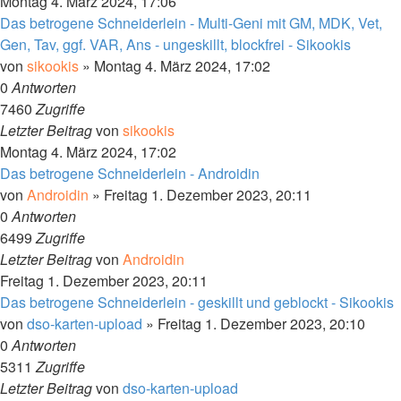
Montag 4. März 2024, 17:06
Das betrogene Schneiderlein - Multi-Geni mit GM, MDK, Vet,
Gen, Tav, ggf. VAR, Ans - ungeskillt, blockfrei - Sikookis
von
sikookis
»
Montag 4. März 2024, 17:02
0
Antworten
7460
Zugriffe
Letzter Beitrag
von
sikookis
Montag 4. März 2024, 17:02
Das betrogene Schneiderlein - Androidin
von
Androidin
»
Freitag 1. Dezember 2023, 20:11
0
Antworten
6499
Zugriffe
Letzter Beitrag
von
Androidin
Freitag 1. Dezember 2023, 20:11
Das betrogene Schneiderlein - geskillt und geblockt - Sikookis
von
dso-karten-upload
»
Freitag 1. Dezember 2023, 20:10
0
Antworten
5311
Zugriffe
Letzter Beitrag
von
dso-karten-upload