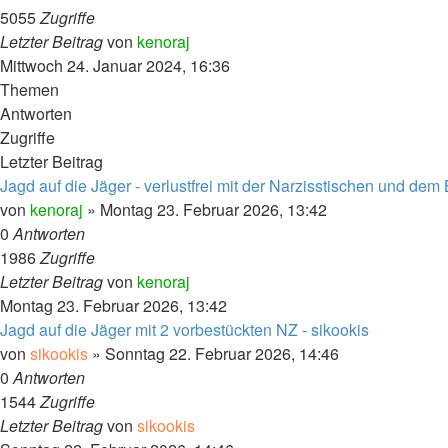
5055
Zugriffe
Letzter Beitrag
von
kenoraj
Mittwoch 24. Januar 2024, 16:36
Themen
Antworten
Zugriffe
Letzter Beitrag
Jagd auf die Jäger - verlustfrei mit der Narzisstischen und de
von
kenoraj
»
Montag 23. Februar 2026, 13:42
0
Antworten
1986
Zugriffe
Letzter Beitrag
von
kenoraj
Montag 23. Februar 2026, 13:42
Jagd auf die Jäger mit 2 vorbestückten NZ - sikookis
von
sikookis
»
Sonntag 22. Februar 2026, 14:46
0
Antworten
1544
Zugriffe
Letzter Beitrag
von
sikookis