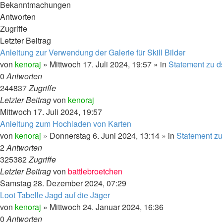
Bekanntmachungen
Antworten
Zugriffe
Letzter Beitrag
Anleitung zur Verwendung der Galerie für Skill Bilder
von
kenoraj
»
Mittwoch 17. Juli 2024, 19:57
» in
Statement zu d
0
Antworten
244837
Zugriffe
Letzter Beitrag
von
kenoraj
Mittwoch 17. Juli 2024, 19:57
Anleitung zum Hochladen von Karten
von
kenoraj
»
Donnerstag 6. Juni 2024, 13:14
» in
Statement zu
2
Antworten
325382
Zugriffe
Letzter Beitrag
von
battlebroetchen
Samstag 28. Dezember 2024, 07:29
Loot Tabelle Jagd auf die Jäger
von
kenoraj
»
Mittwoch 24. Januar 2024, 16:36
0
Antworten