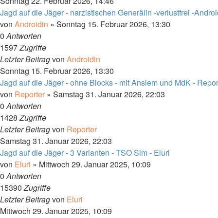
Sonntag 22. Februar 2026, 14:46
Jagd auf die Jäger - narzistischen Generälin -verlustfrei -Androi
von
Androidin
»
Sonntag 15. Februar 2026, 13:30
0
Antworten
1597
Zugriffe
Letzter Beitrag
von
Androidin
Sonntag 15. Februar 2026, 13:30
Jagd auf die Jäger - ohne Blocks - mit Anslem und MdK - Repor
von
Reporter
»
Samstag 31. Januar 2026, 22:03
0
Antworten
1428
Zugriffe
Letzter Beitrag
von
Reporter
Samstag 31. Januar 2026, 22:03
Jagd auf die Jäger - 3 Varianten - TSO Sim - Eluri
von
Eluri
»
Mittwoch 29. Januar 2025, 10:09
0
Antworten
15390
Zugriffe
Letzter Beitrag
von
Eluri
Mittwoch 29. Januar 2025, 10:09