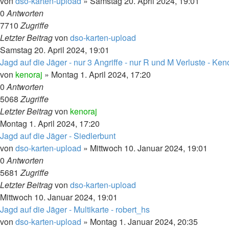
von
dso-karten-upload
»
Samstag 20. April 2024, 19:01
0
Antworten
7710
Zugriffe
Letzter Beitrag
von
dso-karten-upload
Samstag 20. April 2024, 19:01
Jagd auf die Jäger - nur 3 Angriffe - nur R und M Verluste - Ken
von
kenoraj
»
Montag 1. April 2024, 17:20
0
Antworten
5068
Zugriffe
Letzter Beitrag
von
kenoraj
Montag 1. April 2024, 17:20
Jagd auf die Jäger - Siedlerbunt
von
dso-karten-upload
»
Mittwoch 10. Januar 2024, 19:01
0
Antworten
5681
Zugriffe
Letzter Beitrag
von
dso-karten-upload
Mittwoch 10. Januar 2024, 19:01
Jagd auf die Jäger - Multikarte - robert_hs
von
dso-karten-upload
»
Montag 1. Januar 2024, 20:35