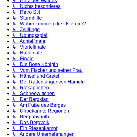
↳ Herz des Waldes
↳ Nichts besonderes
↳ Retro Stil
↳ Sturmhilfe
↳ Woher kommen die Ostereier?
↳ Zwillinge
↳ Übungsspiel
↳ Achtelfinale
↳ Viertelfinale
↳ Halbfinale
↳ Finale
↳ Die Böse Königin
↳ Vom Fischer und seiner Frau
↳ Hänsel und Gretel
↳ Der Rattenfänger von Hameln
↳ Rotkäppchen
↳ Schneewittchen
↳ Der Bergklan
↳ Am Fuße des Berges
↳ Unbekannte Regionen
↳ Berglabyrinth
↳ Das Bergvolk
↳ Ein Riesenkampf
↳ Andere Unternehmungen