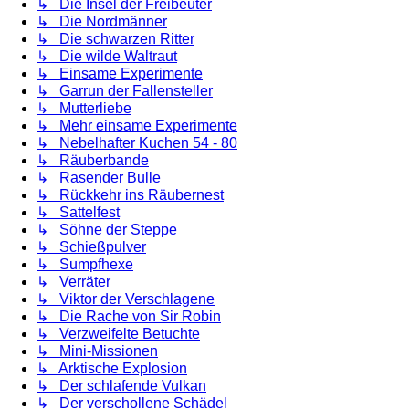
↳ Die Insel der Freibeuter
↳ Die Nordmänner
↳ Die schwarzen Ritter
↳ Die wilde Waltraut
↳ Einsame Experimente
↳ Garrun der Fallensteller
↳ Mutterliebe
↳ Mehr einsame Experimente
↳ Nebelhafter Kuchen 54 - 80
↳ Räuberbande
↳ Rasender Bulle
↳ Rückkehr ins Räubernest
↳ Sattelfest
↳ Söhne der Steppe
↳ Schießpulver
↳ Sumpfhexe
↳ Verräter
↳ Viktor der Verschlagene
↳ Die Rache von Sir Robin
↳ Verzweifelte Betuchte
↳ Mini-Missionen
↳ Arktische Explosion
↳ Der schlafende Vulkan
↳ Der verschollene Schädel