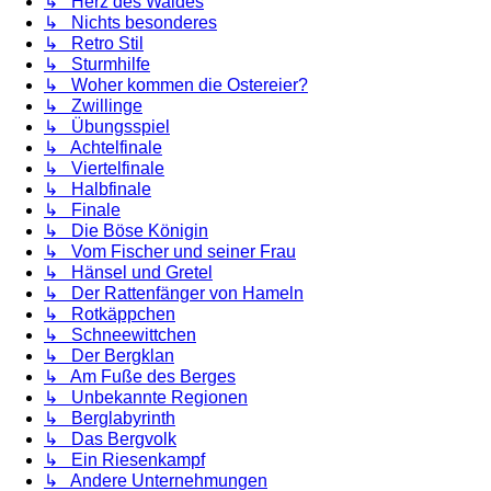
↳ Herz des Waldes
↳ Nichts besonderes
↳ Retro Stil
↳ Sturmhilfe
↳ Woher kommen die Ostereier?
↳ Zwillinge
↳ Übungsspiel
↳ Achtelfinale
↳ Viertelfinale
↳ Halbfinale
↳ Finale
↳ Die Böse Königin
↳ Vom Fischer und seiner Frau
↳ Hänsel und Gretel
↳ Der Rattenfänger von Hameln
↳ Rotkäppchen
↳ Schneewittchen
↳ Der Bergklan
↳ Am Fuße des Berges
↳ Unbekannte Regionen
↳ Berglabyrinth
↳ Das Bergvolk
↳ Ein Riesenkampf
↳ Andere Unternehmungen