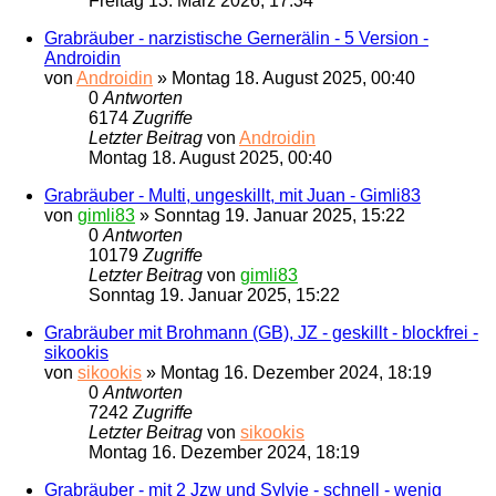
Freitag 13. März 2026, 17:34
Grabräuber - narzistische Gernerälin - 5 Version -
Androidin
von
Androidin
»
Montag 18. August 2025, 00:40
0
Antworten
6174
Zugriffe
Letzter Beitrag
von
Androidin
Montag 18. August 2025, 00:40
Grabräuber - Multi, ungeskillt, mit Juan - Gimli83
von
gimli83
»
Sonntag 19. Januar 2025, 15:22
0
Antworten
10179
Zugriffe
Letzter Beitrag
von
gimli83
Sonntag 19. Januar 2025, 15:22
Grabräuber mit Brohmann (GB), JZ - geskillt - blockfrei -
sikookis
von
sikookis
»
Montag 16. Dezember 2024, 18:19
0
Antworten
7242
Zugriffe
Letzter Beitrag
von
sikookis
Montag 16. Dezember 2024, 18:19
Grabräuber - mit 2 Jzw und Sylvie - schnell - wenig