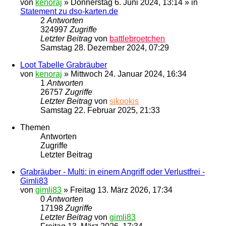
von
kenoraj
»
Donnerstag 6. Juni 2024, 13:14
» in
Statement zu dso-karten.de
2
Antworten
324997
Zugriffe
Letzter Beitrag
von
battlebroetchen
Samstag 28. Dezember 2024, 07:29
Loot Tabelle Grabräuber
von
kenoraj
»
Mittwoch 24. Januar 2024, 16:34
1
Antworten
26757
Zugriffe
Letzter Beitrag
von
sikookis
Samstag 22. Februar 2025, 21:33
Themen
Antworten
Zugriffe
Letzter Beitrag
Grabräuber - Multi: in einem Angriff oder Verlustfrei -
Gimli83
von
gimli83
»
Freitag 13. März 2026, 17:34
0
Antworten
17198
Zugriffe
Letzter Beitrag
von
gimli83