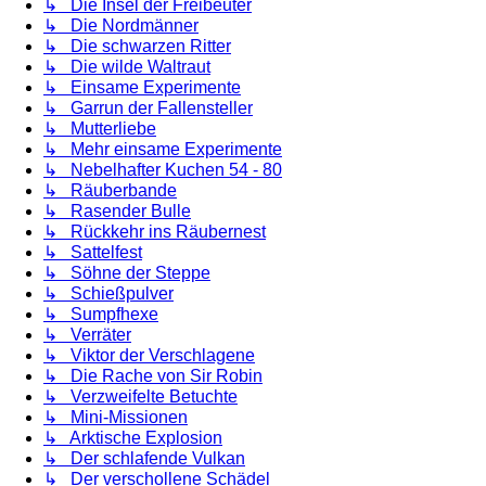
↳ Die Insel der Freibeuter
↳ Die Nordmänner
↳ Die schwarzen Ritter
↳ Die wilde Waltraut
↳ Einsame Experimente
↳ Garrun der Fallensteller
↳ Mutterliebe
↳ Mehr einsame Experimente
↳ Nebelhafter Kuchen 54 - 80
↳ Räuberbande
↳ Rasender Bulle
↳ Rückkehr ins Räubernest
↳ Sattelfest
↳ Söhne der Steppe
↳ Schießpulver
↳ Sumpfhexe
↳ Verräter
↳ Viktor der Verschlagene
↳ Die Rache von Sir Robin
↳ Verzweifelte Betuchte
↳ Mini-Missionen
↳ Arktische Explosion
↳ Der schlafende Vulkan
↳ Der verschollene Schädel