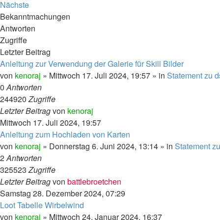
Nächste
Bekanntmachungen
Antworten
Zugriffe
Letzter Beitrag
Anleitung zur Verwendung der Galerie für Skill Bilder
von
kenoraj
»
Mittwoch 17. Juli 2024, 19:57
» in
Statement zu d
0
Antworten
244920
Zugriffe
Letzter Beitrag
von
kenoraj
Mittwoch 17. Juli 2024, 19:57
Anleitung zum Hochladen von Karten
von
kenoraj
»
Donnerstag 6. Juni 2024, 13:14
» in
Statement zu
2
Antworten
325523
Zugriffe
Letzter Beitrag
von
battlebroetchen
Samstag 28. Dezember 2024, 07:29
Loot Tabelle Wirbelwind
von
kenoraj
»
Mittwoch 24. Januar 2024, 16:37