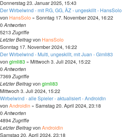
Donnerstag 23. Januar 2025, 15:43
Der Wirbelwind - mit RG, GG, ÄZ - ungeskillt - HansSolo
von
HansSolo
»
Sonntag 17. November 2024, 16:22
0
Antworten
5213
Zugriffe
Letzter Beitrag
von
HansSolo
Sonntag 17. November 2024, 16:22
Der Wirbelwind - Multi, ungeskillt, mit Juan - Gimli83
von
gimli83
»
Mittwoch 3. Juli 2024, 15:22
0
Antworten
7369
Zugriffe
Letzter Beitrag
von
gimli83
Mittwoch 3. Juli 2024, 15:22
Wirbelwind - alle Spieler - aktualisiert - Androidin
von
Androidin
»
Samstag 20. April 2024, 23:18
0
Antworten
4894
Zugriffe
Letzter Beitrag
von
Androidin
Samstag 20. April 2024, 23:18