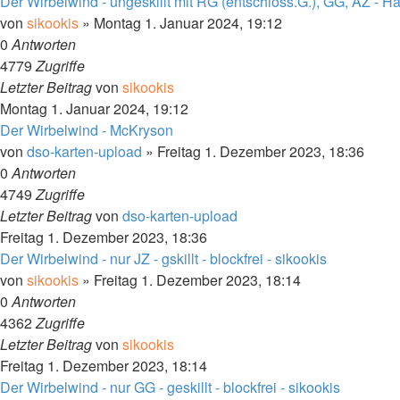
Der Wirbelwind - ungeskillt mit RG (entschloss.G.), GG, ÄZ - 
von
sikookis
»
Montag 1. Januar 2024, 19:12
0
Antworten
4779
Zugriffe
Letzter Beitrag
von
sikookis
Montag 1. Januar 2024, 19:12
Der Wirbelwind - McKryson
von
dso-karten-upload
»
Freitag 1. Dezember 2023, 18:36
0
Antworten
4749
Zugriffe
Letzter Beitrag
von
dso-karten-upload
Freitag 1. Dezember 2023, 18:36
Der Wirbelwind - nur JZ - gskillt - blockfrei - sikookis
von
sikookis
»
Freitag 1. Dezember 2023, 18:14
0
Antworten
4362
Zugriffe
Letzter Beitrag
von
sikookis
Freitag 1. Dezember 2023, 18:14
Der Wirbelwind - nur GG - geskillt - blockfrei - sikookis