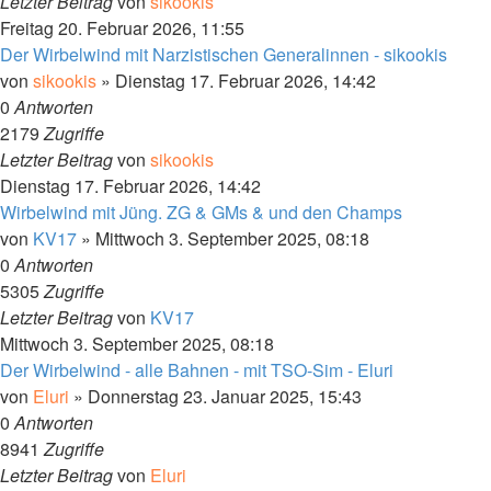
Letzter Beitrag
von
sikookis
Freitag 20. Februar 2026, 11:55
Der Wirbelwind mit Narzistischen Generalinnen - sikookis
von
sikookis
»
Dienstag 17. Februar 2026, 14:42
0
Antworten
2179
Zugriffe
Letzter Beitrag
von
sikookis
Dienstag 17. Februar 2026, 14:42
Wirbelwind mit Jüng. ZG & GMs & und den Champs
von
KV17
»
Mittwoch 3. September 2025, 08:18
0
Antworten
5305
Zugriffe
Letzter Beitrag
von
KV17
Mittwoch 3. September 2025, 08:18
Der Wirbelwind - alle Bahnen - mit TSO-Sim - Eluri
von
Eluri
»
Donnerstag 23. Januar 2025, 15:43
0
Antworten
8941
Zugriffe
Letzter Beitrag
von
Eluri