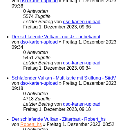
von
dso-karten-upload
»
Freitag 1. Dezember 2023,
09:36
0
Antworten
5574
Zugriffe
Letzter Beitrag
von
dso-karten-upload
Freitag 1. Dezember 2023, 09:36
Der schlafende Vulkan - nur Jz - unbekannt
von
dso-karten-upload
»
Freitag 1. Dezember 2023,
09:34
0
Antworten
5451
Zugriffe
Letzter Beitrag
von
dso-karten-upload
Freitag 1. Dezember 2023, 09:34
Schlafender Vulkan - Multikarte mit Skillung - SiidV
von
dso-karten-upload
»
Freitag 1. Dezember 2023,
09:18
0
Antworten
4718
Zugriffe
Letzter Beitrag
von
dso-karten-upload
Freitag 1. Dezember 2023, 09:18
Der schlafende Vulkan - Zitterbart - Robert_hs
von
Robert_hs
»
Freitag 1. Dezember 2023, 08:52
0
Antworten