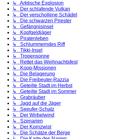
↳ Arktische Explosion
↳ Der schlafende Vulkan
↳ Der verschollene Schädel
↳ Die schwarzen Priester
↳ Gefängnisinsel
↳ Kopfgeldjäger
↳ Piratenleben
↳ Schlummerndes Riff
↳ Tikki-Insel
↳ Tropensonne
↳ Rettet das Weihnachtsfest
↳ Koop-Missionen
↳ Die Belagerung
↳ Die Freibeuter-Razzia
↳ Geteilte Stadt im Herbst
↳ Geteilte Stadt im Sommer
↳ Grabräuber
↳ Jagd auf die Jäger
↳ Seeufer-Schatz
↳ Der Wirbelwind
↳ Szenarien
↳ Der Kornzwist
↳ Die Schätze der Berge
↳ Die Karte des Narren