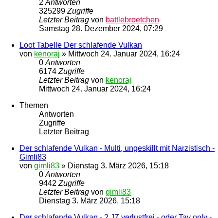
2
Antworten
325299
Zugriffe
Letzter Beitrag
von
battlebroetchen
Samstag 28. Dezember 2024, 07:29
Loot Tabelle Der schlafende Vulkan
von
kenoraj
»
Mittwoch 24. Januar 2024, 16:24
0
Antworten
6174
Zugriffe
Letzter Beitrag
von
kenoraj
Mittwoch 24. Januar 2024, 16:24
Themen
Antworten
Zugriffe
Letzter Beitrag
Der schlafende Vulkan - Multi, ungeskillt mit Narzistisch -
Gimli83
von
gimli83
»
Dienstag 3. März 2026, 15:18
0
Antworten
9442
Zugriffe
Letzter Beitrag
von
gimli83
Dienstag 3. März 2026, 15:18
Der schlafende Vulkan - 2 JZ verlustfrei - oder Tav only -