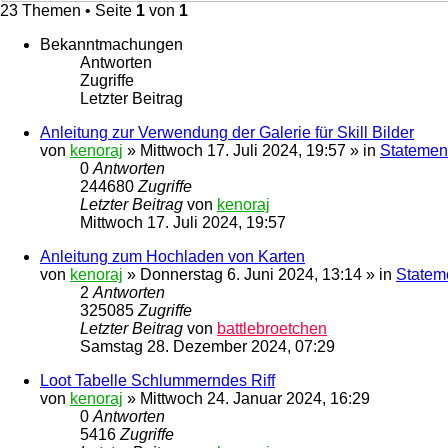
23 Themen • Seite
1
von
1
Bekanntmachungen
Antworten
Zugriffe
Letzter Beitrag
Anleitung zur Verwendung der Galerie für Skill Bilder
von
kenoraj
»
Mittwoch 17. Juli 2024, 19:57
» in
Statement
0
Antworten
244680
Zugriffe
Letzter Beitrag
von
kenoraj
Mittwoch 17. Juli 2024, 19:57
Anleitung zum Hochladen von Karten
von
kenoraj
»
Donnerstag 6. Juni 2024, 13:14
» in
Statem
2
Antworten
325085
Zugriffe
Letzter Beitrag
von
battlebroetchen
Samstag 28. Dezember 2024, 07:29
Loot Tabelle Schlummerndes Riff
von
kenoraj
»
Mittwoch 24. Januar 2024, 16:29
0
Antworten
5416
Zugriffe