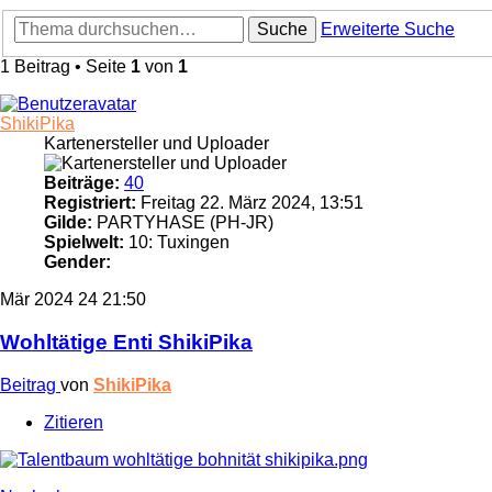
Suche
Erweiterte Suche
1 Beitrag • Seite
1
von
1
ShikiPika
Kartenersteller und Uploader
Beiträge:
40
Registriert:
Freitag 22. März 2024, 13:51
Gilde:
PARTYHASE (PH-JR)
Spielwelt:
10: Tuxingen
Gender:
Mär 2024
24
21:50
Wohltätige Enti ShikiPika
Beitrag
von
ShikiPika
Zitieren