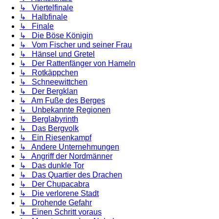
↳ Viertelfinale
↳ Halbfinale
↳ Finale
↳ Die Böse Königin
↳ Vom Fischer und seiner Frau
↳ Hänsel und Gretel
↳ Der Rattenfänger von Hameln
↳ Rotkäppchen
↳ Schneewittchen
↳ Der Bergklan
↳ Am Fuße des Berges
↳ Unbekannte Regionen
↳ Berglabyrinth
↳ Das Bergvolk
↳ Ein Riesenkampf
↳ Andere Unternehmungen
↳ Angriff der Nordmänner
↳ Das dunkle Tor
↳ Das Quartier des Drachen
↳ Der Chupacabra
↳ Die verlorene Stadt
↳ Drohende Gefahr
↳ Einen Schritt voraus