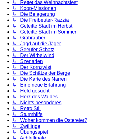
↳ Rettet das Weihnachtsfest
↳ Koop-Missionen
↳ Die Belagerung
↳ Die Freibeuter-Razzia
↳ Geteilte Stadt im Herbst
↳ Geteilte Stadt im Sommer
↳ Grabräuber
↳ Jagd auf die Jäger
↳ Seeufer-Schatz
↳ Der Wirbelwind
↳ Szenarien
↳ Der Kornzwist
↳ Die Schätze der Berge
↳ Die Karte des Narren
↳ Eine neue Erfahrung
↳ Held gesucht
↳ Herz des Waldes
↳ Nichts besonderes
↳ Retro Stil
↳ Sturmhilfe
↳ Woher kommen die Ostereier?
↳ Zwillinge
↳ Übungsspiel
↳ Achtelfinale