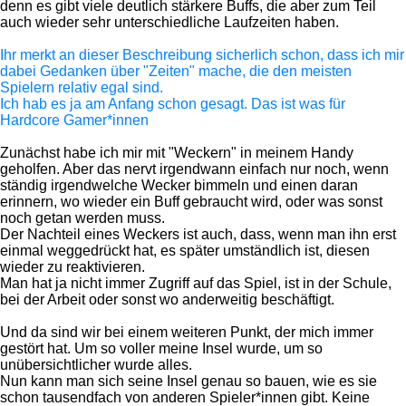
denn es gibt viele deutlich stärkere Buffs, die aber zum Teil
auch wieder sehr unterschiedliche Laufzeiten haben.
Ihr merkt an dieser Beschreibung sicherlich schon, dass ich mir
dabei Gedanken über "Zeiten" mache, die den meisten
Spielern relativ egal sind.
Ich hab es ja am Anfang schon gesagt. Das ist was für
Hardcore Gamer*innen
Zunächst habe ich mir mit "Weckern" in meinem Handy
geholfen. Aber das nervt irgendwann einfach nur noch, wenn
ständig irgendwelche Wecker bimmeln und einen daran
erinnern, wo wieder ein Buff gebraucht wird, oder was sonst
noch getan werden muss.
Der Nachteil eines Weckers ist auch, dass, wenn man ihn erst
einmal weggedrückt hat, es später umständlich ist, diesen
wieder zu reaktivieren.
Man hat ja nicht immer Zugriff auf das Spiel, ist in der Schule,
bei der Arbeit oder sonst wo anderweitig beschäftigt.
Und da sind wir bei einem weiteren Punkt, der mich immer
gestört hat. Um so voller meine Insel wurde, um so
unübersichtlicher wurde alles.
Nun kann man sich seine Insel genau so bauen, wie es sie
schon tausendfach von anderen Spieler*innen gibt. Keine