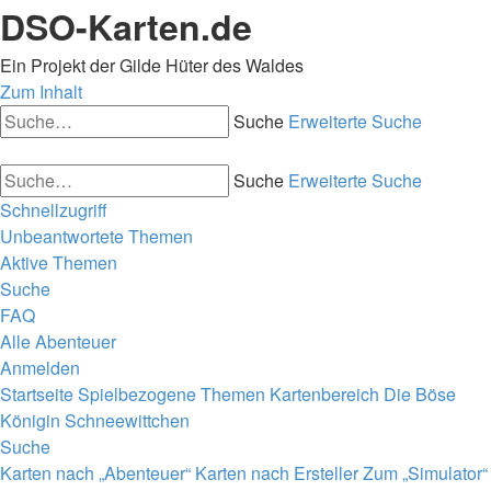
DSO-Karten.de
Ein Projekt der Gilde Hüter des Waldes
Zum Inhalt
Suche
Erweiterte Suche
Suche
Erweiterte Suche
Schnellzugriff
Unbeantwortete Themen
Aktive Themen
Suche
FAQ
Alle Abenteuer
Anmelden
Startseite
Spielbezogene Themen
Kartenbereich
Die Böse
Königin
Schneewittchen
Suche
Karten nach „Abenteuer“
Karten nach Ersteller
Zum „Simulator“