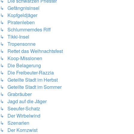
↳ Die schwarzen Priester
↳ Gefängnisinsel
↳ Kopfgeldjäger
↳ Piratenleben
↳ Schlummerndes Riff
↳ Tikki-Insel
↳ Tropensonne
↳ Rettet das Weihnachtsfest
↳ Koop-Missionen
↳ Die Belagerung
↳ Die Freibeuter-Razzia
↳ Geteilte Stadt im Herbst
↳ Geteilte Stadt im Sommer
↳ Grabräuber
↳ Jagd auf die Jäger
↳ Seeufer-Schatz
↳ Der Wirbelwind
↳ Szenarien
↳ Der Kornzwist