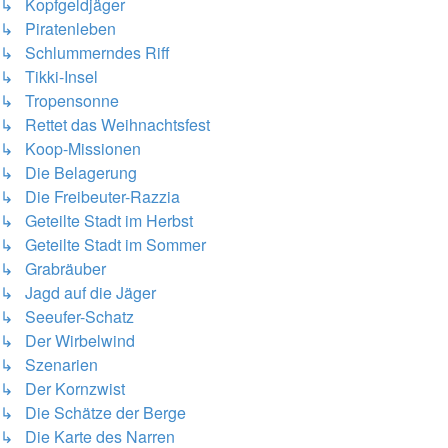
↳ Kopfgeldjäger
↳ Piratenleben
↳ Schlummerndes Riff
↳ Tikki-Insel
↳ Tropensonne
↳ Rettet das Weihnachtsfest
↳ Koop-Missionen
↳ Die Belagerung
↳ Die Freibeuter-Razzia
↳ Geteilte Stadt im Herbst
↳ Geteilte Stadt im Sommer
↳ Grabräuber
↳ Jagd auf die Jäger
↳ Seeufer-Schatz
↳ Der Wirbelwind
↳ Szenarien
↳ Der Kornzwist
↳ Die Schätze der Berge
↳ Die Karte des Narren