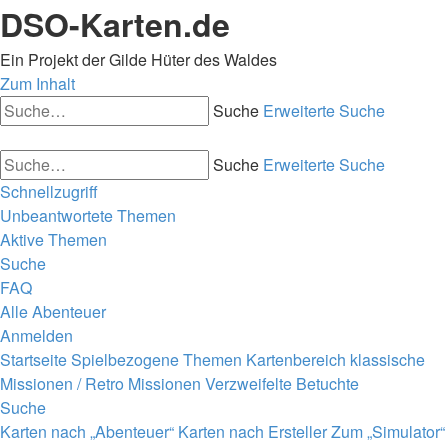
DSO-Karten.de
Ein Projekt der Gilde Hüter des Waldes
Zum Inhalt
Suche
Erweiterte Suche
Suche
Erweiterte Suche
Schnellzugriff
Unbeantwortete Themen
Aktive Themen
Suche
FAQ
Alle Abenteuer
Anmelden
Startseite
Spielbezogene Themen
Kartenbereich
klassische
Missionen / Retro Missionen
Verzweifelte Betuchte
Suche
Karten nach „Abenteuer“
Karten nach Ersteller
Zum „Simulator“