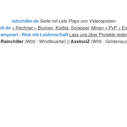
rainchiller.de
Seite mit Lets Plays von Videospielen
lt.de
+ Rechner = Blumen, Kürbis, Scrapper, Minen + PvP + Ev
rainpearl - Web mit Leidenschaft
Lass uns über Projekte rede
Rainchiller
(W02 - Windfeuertal) ||
AxelnoiZ
(W05 - Goldenau)