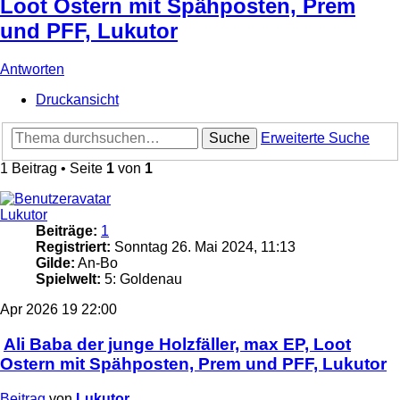
Loot Ostern mit Spähposten, Prem
und PFF, Lukutor
Antworten
Druckansicht
Suche
Erweiterte Suche
1 Beitrag • Seite
1
von
1
Lukutor
Beiträge:
1
Registriert:
Sonntag 26. Mai 2024, 11:13
Gilde:
An-Bo
Spielwelt:
5: Goldenau
Apr 2026
19
22:00
Ali Baba der junge Holzfäller, max EP, Loot
Ostern mit Spähposten, Prem und PFF, Lukutor
Beitrag
von
Lukutor