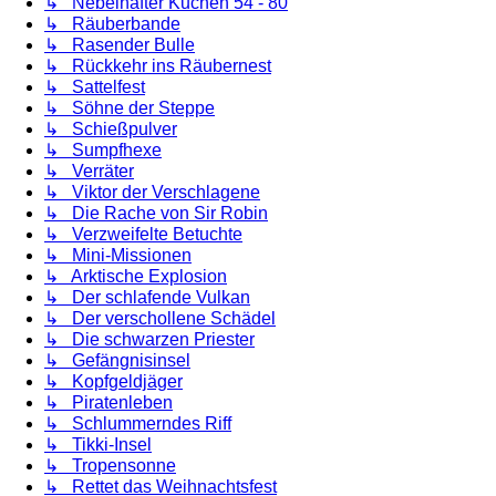
↳ Nebelhafter Kuchen 54 - 80
↳ Räuberbande
↳ Rasender Bulle
↳ Rückkehr ins Räubernest
↳ Sattelfest
↳ Söhne der Steppe
↳ Schießpulver
↳ Sumpfhexe
↳ Verräter
↳ Viktor der Verschlagene
↳ Die Rache von Sir Robin
↳ Verzweifelte Betuchte
↳ Mini-Missionen
↳ Arktische Explosion
↳ Der schlafende Vulkan
↳ Der verschollene Schädel
↳ Die schwarzen Priester
↳ Gefängnisinsel
↳ Kopfgeldjäger
↳ Piratenleben
↳ Schlummerndes Riff
↳ Tikki-Insel
↳ Tropensonne
↳ Rettet das Weihnachtsfest