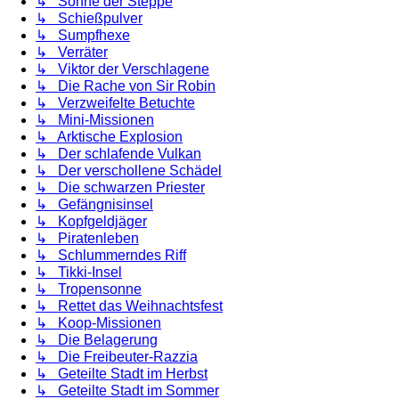
↳ Söhne der Steppe
↳ Schießpulver
↳ Sumpfhexe
↳ Verräter
↳ Viktor der Verschlagene
↳ Die Rache von Sir Robin
↳ Verzweifelte Betuchte
↳ Mini-Missionen
↳ Arktische Explosion
↳ Der schlafende Vulkan
↳ Der verschollene Schädel
↳ Die schwarzen Priester
↳ Gefängnisinsel
↳ Kopfgeldjäger
↳ Piratenleben
↳ Schlummerndes Riff
↳ Tikki-Insel
↳ Tropensonne
↳ Rettet das Weihnachtsfest
↳ Koop-Missionen
↳ Die Belagerung
↳ Die Freibeuter-Razzia
↳ Geteilte Stadt im Herbst
↳ Geteilte Stadt im Sommer