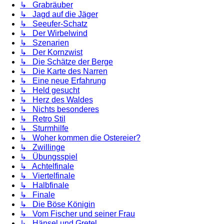
↳ Grabräuber
↳ Jagd auf die Jäger
↳ Seeufer-Schatz
↳ Der Wirbelwind
↳ Szenarien
↳ Der Kornzwist
↳ Die Schätze der Berge
↳ Die Karte des Narren
↳ Eine neue Erfahrung
↳ Held gesucht
↳ Herz des Waldes
↳ Nichts besonderes
↳ Retro Stil
↳ Sturmhilfe
↳ Woher kommen die Ostereier?
↳ Zwillinge
↳ Übungsspiel
↳ Achtelfinale
↳ Viertelfinale
↳ Halbfinale
↳ Finale
↳ Die Böse Königin
↳ Vom Fischer und seiner Frau
↳ Hänsel und Gretel