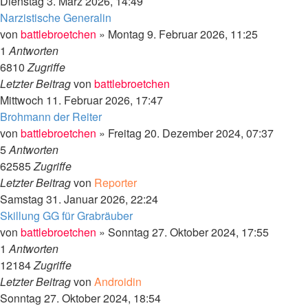
Dienstag 3. März 2026, 14:49
Narzistische Generalin
von
battlebroetchen
»
Montag 9. Februar 2026, 11:25
1
Antworten
6810
Zugriffe
Letzter Beitrag
von
battlebroetchen
Mittwoch 11. Februar 2026, 17:47
Brohmann der Reiter
von
battlebroetchen
»
Freitag 20. Dezember 2024, 07:37
5
Antworten
62585
Zugriffe
Letzter Beitrag
von
Reporter
Samstag 31. Januar 2026, 22:24
Skillung GG für Grabräuber
von
battlebroetchen
»
Sonntag 27. Oktober 2024, 17:55
1
Antworten
12184
Zugriffe
Letzter Beitrag
von
Androidin
Sonntag 27. Oktober 2024, 18:54